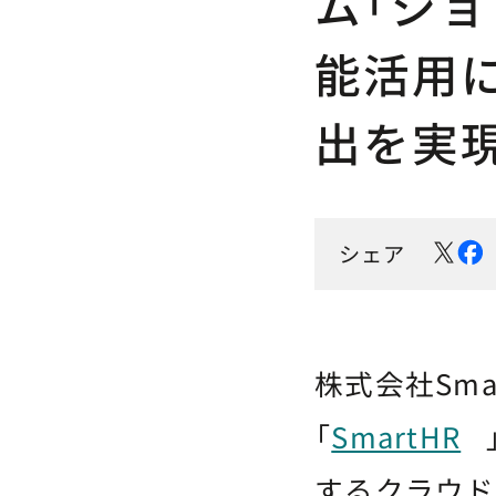
ム「ジョ
能活用
出を実
シェア
株式会社Sm
「
SmartHR
するクラウド