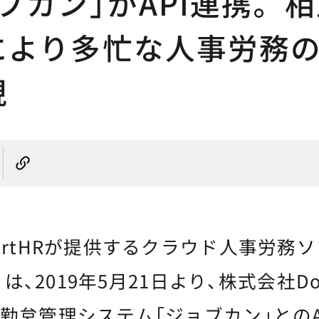
ブカン」がAPI連携。 
により多忙な人事労務
現
artHRが提供するクラウド人事労務
」は、2019年5月21日より、株式会社D
勤怠管理システム「ジョブカン」とのA