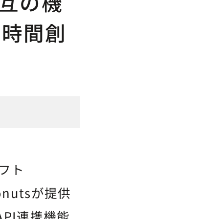
相互の機
の時間創
ソフト
onutsが提供
PI連携機能