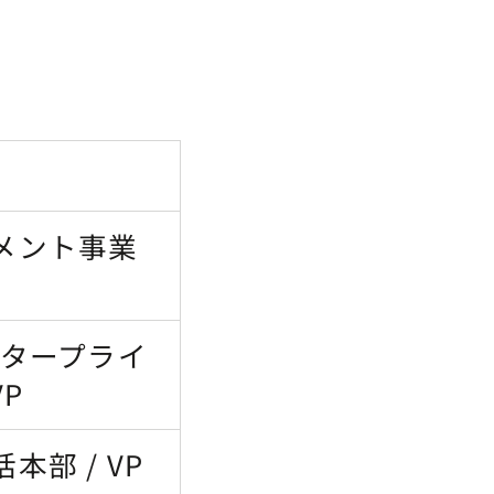
メント事業
ンタープライ
VP
部 / VP