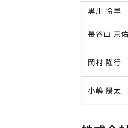
黒川 怜早
長谷山 京
岡村 隆行
小嶋 陽太