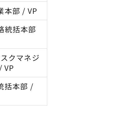
部 / VP
略統括本部
リスクマネジ
 VP
括本部 /