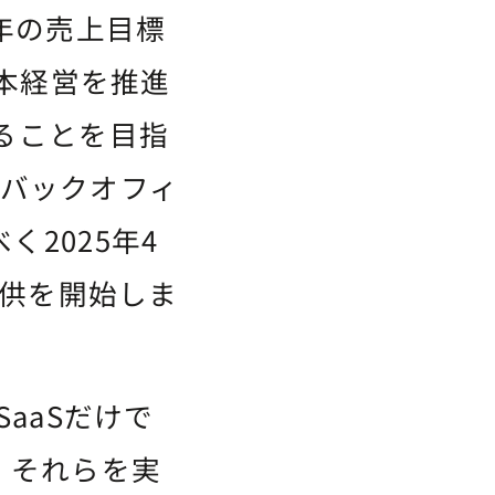
年の売上目標
資本経営を推進
ることを目指
のバックオフィ
2025年4
提供を開始しま
aaSだけで
。それらを実