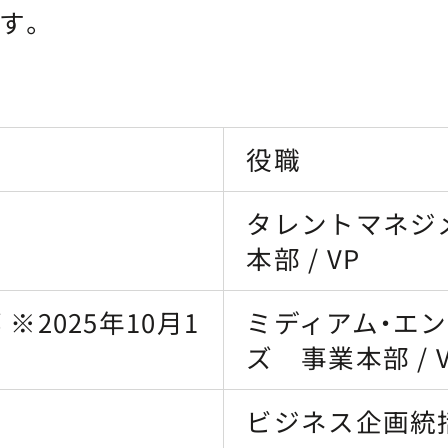
す。
役職
タレントマネジ
本部 / VP
※2025年10月1
ミディアム・エ
ズ 事業本部 / 
ビジネス企画統括本