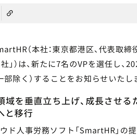
rtHR（本社：東京都港区、代表取締役
社」）は、新たに7名のVPを選任し、20
一部除く）することをお知らせいたし
領域を垂直立ち上げ、成長させる
へと移行
ド人事労務ソフト「SmartHR」の