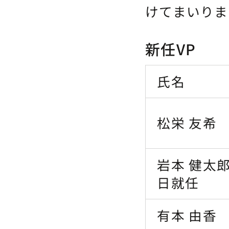
けてまいりま
新任VP
氏名
松栄 友希
岩本 健太郎 
日就任
有本 由香