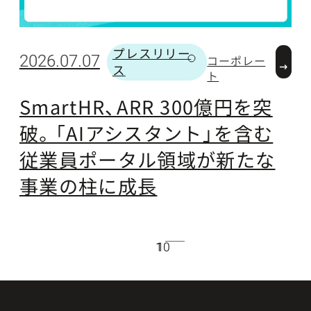
プレスリリー
2
2026.07.07
コーポレー
ス
カテゴリー
ト
SmartHR、ARR 300億円を突
破。「AIアシスタント」を含む
従業員ポータル領域が新たな
事業の柱に成長
10
1