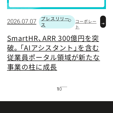
プレスリリー
2
2026.07.07
コーポレー
ス
カテゴリー
ト
SmartHR、ARR 300億円を突
破。「AIアシスタント」を含む
従業員ポータル領域が新たな
事業の柱に成長
10
1