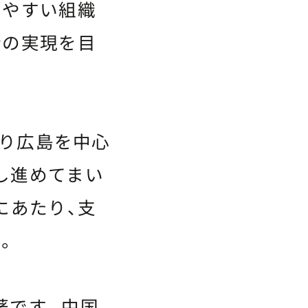
きやすい組織
会の実現を目
より広島を中心
し進めてまい
にあたり、支
。
著です。中国