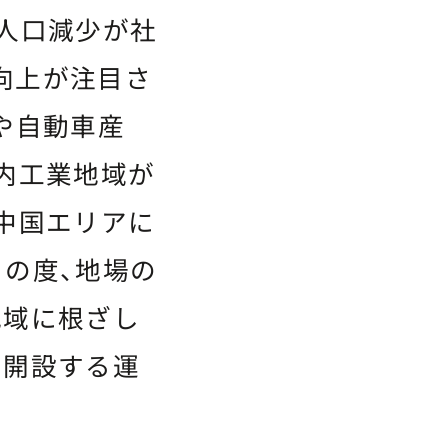
人口減少が社
向上が注目さ
や自動車産
内工業地域が
中国エリアに
の度、地場の
地域に根ざし
を開設する運