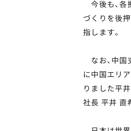
今後も、各
づくりを後押
指します。
なお、中国支
に中国エリア
りました平井
社長 平井 
日本は世界