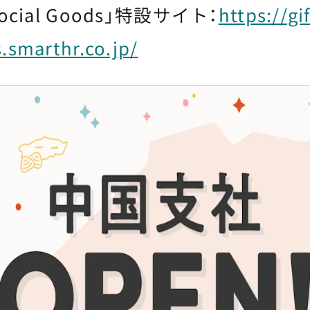
r Social Goods」特設サイト：
https://gif
.smarthr.co.jp/