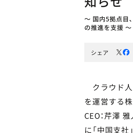
知らせ
〜 国内5拠点
の推進を支援 〜
シェア
クラウド人事
を運営する株
CEO：芹澤 
に「中国支社