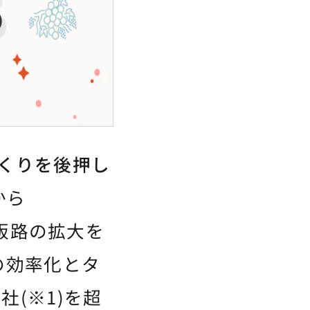
くりを後押し
から
に販路の拡大を
の効率化とタ
(※1)を超