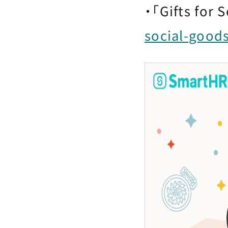
・「Gifts fo
social-goods