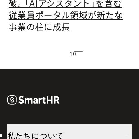
破。「AIアシスタント」を含む
従業員ポータル領域が新たな
事業の柱に成長
10
1
私たちについて