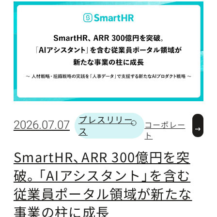
プレスリリー
2
2026.07.07
コーポレー
ス
カテゴリー
ト
SmartHR、ARR 300億円を突
破。「AIアシスタント」を含む
従業員ポータル領域が新たな
事業の柱に成長