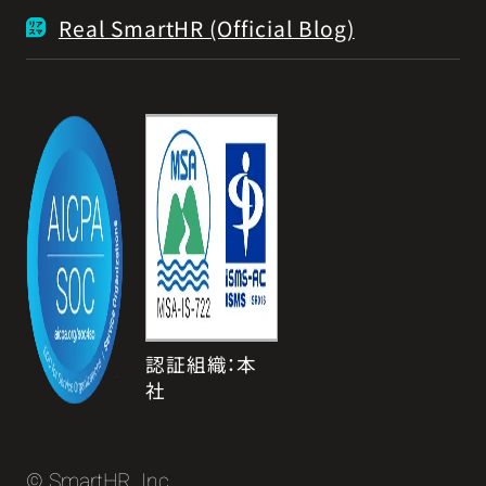
Real SmartHR (Official Blog)
認証組織：本
社
© SmartHR, Inc.