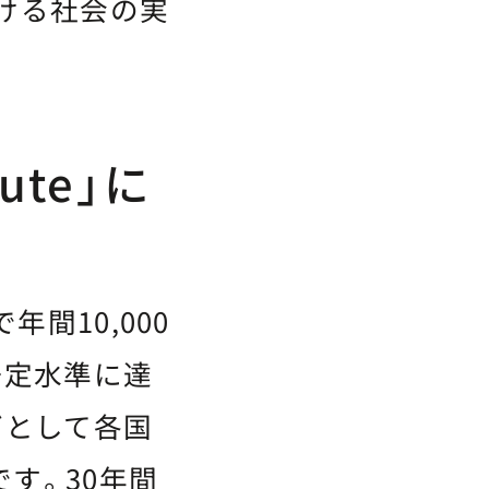
ける社会の実
itute」に
国で年間10,000
一定水準に達
グとして各国
す。30年間