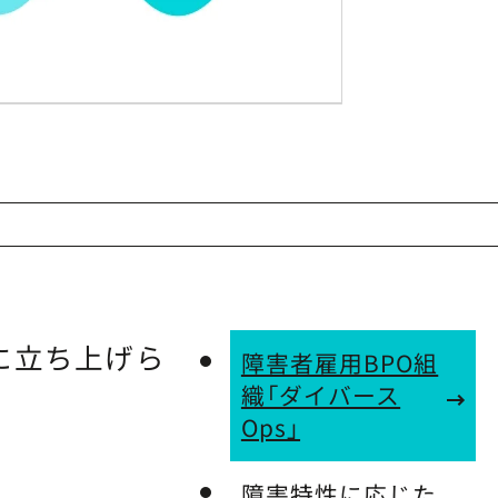
年に立ち上げら
障害者雇用BPO組
織「ダイバース
Ops」
障害特性に応じた