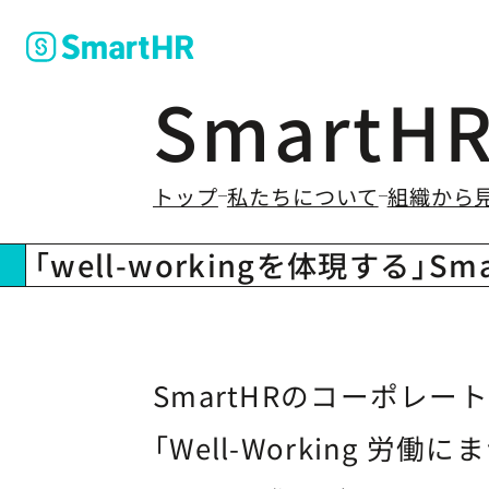
Smart
のなかの
トップ
私たちについて
組織から見
「well-workingを体現する」S
SmartHRのコーポレー
「Well-Working 労