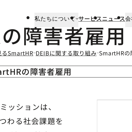
サービス
ニュース
私たちについて
会
HRの障害者雇用
のなかの
のなかの
るSmartHR
DEIBに関する取り組み
SmartHR
martHRの障害者雇用
トミッションは、
働にまつわる社会課題を