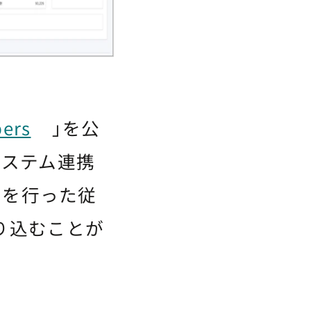
pers
」を公
システム連携
きを行った従
り込むことが