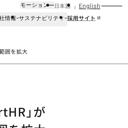
日本語
English
モーション
採用サイト
社情報
サステナビリティ
携範囲を拡大
tHR」が