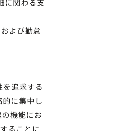
明細に関わる支
目および勤怠
便性を追求する
略的に集中し
理の機能にお
携することに