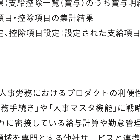
果：支給控除一覧（賞与）のうち賞与
項目・控除項目の集計結果
定、控除項目設定：設定された支給項
景
Rは、人事労務におけるプロダクトの利
労務手続き」や「人事マスタ機能」に戦
互に密接している給与計算や勤怠管
領域を専門とする他社サービスと連