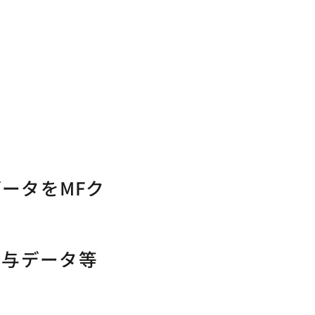
データをMFク
給与データ等