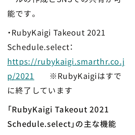
能です。
・RubyKaigi Takeout 2021
Schedule.select：
https://rubykaigi.smarthr.co.j
p/2021
※RubyKaigiはすで
に終了しています
「RubyKaigi Takeout 2021
Schedule.select」の主な機能