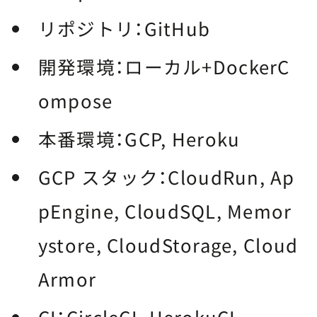
リポジトリ：GitHub
開発環境：ローカル+DockerC
ompose
本番環境：GCP, Heroku
GCP スタック：CloudRun, Ap
pEngine, CloudSQL, Memor
ystore, CloudStorage, Cloud
Armor